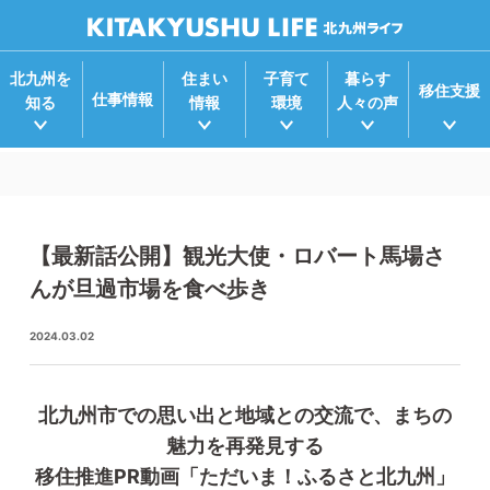
北九州を
住まい
子育て
暮らす
移住支援
仕事情報
知る
情報
環境
人々の声
【最新話公開】観光大使・ロバート馬場さ
んが旦過市場を食べ歩き
2024.03.02
北九州市での思い出と地域との交流で、まちの
魅力を再発見する
移住推進PR動画「ただいま！ふるさと北九州」