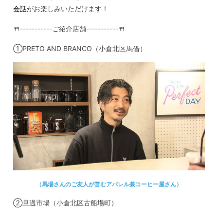
会話
がお楽しみいただけます！
🍴-----------ご紹介店舗
-----------
🍴
①PRETO AND BRANCO（小倉北区馬借）
（馬場さんのご友人が営むアパレル兼コーヒー屋さん）
②旦過市場（小倉北区古船場町）