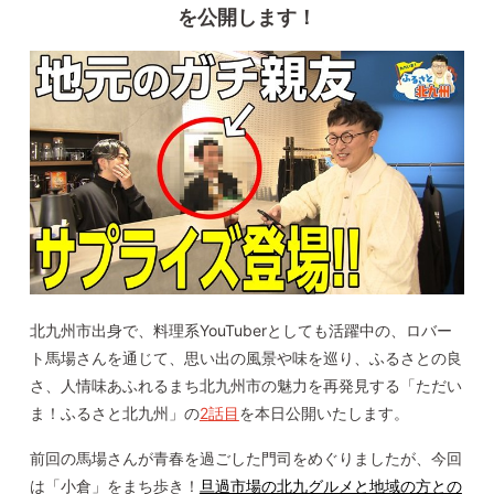
を公開します！
北九州市出身で、料理系
YouTuber
としても活躍中の、ロバー
ト馬場さんを通じて、思い出の風景や味を巡り、ふるさとの良
さ、人情味あふれるまち北九州市の魅力を再発見する「ただい
ま！ふるさと北九州」の
2
話目
を本日公開いたします。
前回の馬場さんが青春を過ごした門司をめぐりましたが、今回
は「小倉」をまち歩き！
旦過市場の北九グルメと地域の方との