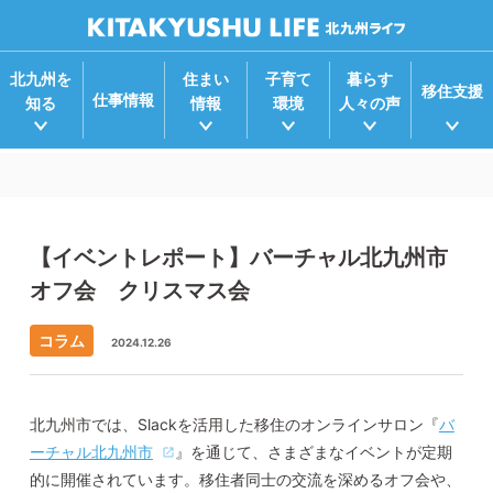
北九州を
住まい
子育て
暮らす
移住支援
仕事情報
知る
情報
環境
人々の声
【イベントレポート】バーチャル北九州市
オフ会 クリスマス会
コラム
2024.12.26
北九州市では、
Slack
を活用した移住のオンラインサロン『
バ
ーチャル北九州市
』を通じて、さまざまなイベントが定期
的に開催されています。移住者同士の交流を深めるオフ会や、