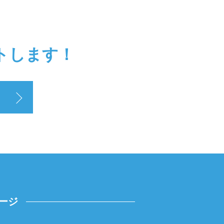
トします！
ージ