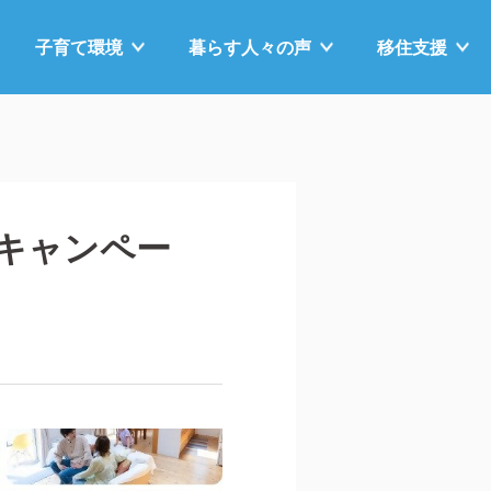
子育て
環境
暮らす
人々の声
移住支援
住キャンペー