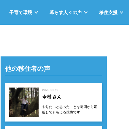
子育て
環境
暮らす
人々の声
移住支援
他の移住者の声
2023.06.12
今村 さん
やりたいと思ったことを周囲から応
援してもらえる環境です