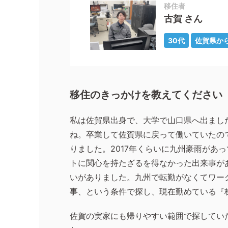
移住者
古賀 さん
30代
佐賀県か
移住のきっかけを教えてください
私は佐賀県出身で、大学で山口県へ出まし
ね。卒業して佐賀県に戻って働いていたの
りました。
2017
年くらいに九州豪雨があっ
トに関心を持たざるを得なかった出来事が
いがありました。九州で転勤がなくてワー
事、という条件で探し、現在勤めている『
佐賀の実家にも帰りやすい範囲で探してい